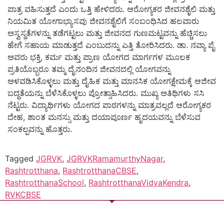
ಪಾತ್ರ ವಹಿಸುತ್ತದೆ ಎಂದು ಒತ್ತಿ ಹೇಳಿದರು. ಆರೋಗ್ಯಕರ ಜೀವನಶೈಲಿ ಮತ್ತು
ನಿಯಮಿತ ಯೋಗಾಭ್ಯಾಸವು ಜೀವನಶೈಲಿಗೆ ಸಂಬಂಧಿಸಿದ ಹಲವಾರು
ಅಸ್ವಸ್ಥತೆಗಳನ್ನು ತಡೆಗಟ್ಟಲು ಮತ್ತು ಜೀವನದ ಗುಣಮಟ್ಟವನ್ನು ಹೆಚ್ಚಿಸಲು
ಹೇಗೆ ಸಹಾಯ ಮಾಡುತ್ತದೆ ಎಂಬುದನ್ನು ಎತ್ತಿ ತೋರಿಸಿದರು. ಡಾ. ನವ್ಯಾ ಪೈ
ಅವರು ಭಕ್ತಿ, ಕರ್ಮ ಮತ್ತು ಪ್ರಾಣ ಯೋಗದ ಮಾರ್ಗಗಳ ಮೂಲಕ
ಪ್ರತಿಯೊಬ್ಬರೂ ತಮ್ಮ ದೈನಂದಿನ ಜೀವನದಲ್ಲಿ ಯೋಗವನ್ನು
ಅಳವಡಿಸಿಕೊಳ್ಳಲು ಮತ್ತು ದೈಹಿಕ ಮತ್ತು ಮಾನಸಿಕ ಯೋಗಕ್ಷೇಮಕ್ಕೆ ಆಜೀವ
ಬದ್ಧತೆಯನ್ನು ಬೆಳೆಸಿಕೊಳ್ಳಲು ಪ್ರೋತ್ಸಾಹಿಸಿದರು. ಮುಖ್ಯ ಅತಿಥಿಗಳು ಸಸಿ
ನೆಟ್ಟರು. ವಿದ್ಯಾರ್ಥಿಗಳು ಯೋಗದ ಪಾಠಗಳನ್ನು ಮಾತ್ರವಲ್ಲದೆ ಆರೋಗ್ಯಕರ
ದೇಹ, ಶಾಂತ ಮನಸ್ಸು ಮತ್ತು ದಯಾಪೂರ್ಣ ಹೃದಯವನ್ನು ಬೆಳೆಸುವ
ಸಂಕಲ್ಪವನ್ನು ಹೊತ್ತರು.
Tagged
JGRVK
,
JGRVKRamamurthyNagar
,
Rashtrotthana
,
RashtrotthanaCBSE
,
RashtrotthanaSchool
,
RashtrotthanaVidyaKendra
,
RVKCBSE