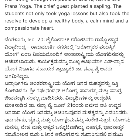
Prana Yoga. The chief guest planted a sapling. The
students not only took yoga lessons but also took the
resolve to develop a healthy body, a calm mind and a
compassionate heart.
ಬೆಂಗಳೂರು, ಜೂ. 20: ಜೈಗೋಪಾಲ್ ಗರೋಡಿಯಾ ರಾಷ್ಟ್ರೋತ್ಥಾನ
ವಿದ್ಯಾಕೇಂದ್ರ – ರಾಮಮೂರ್ತಿ ನಗರದಲ್ಲಿ “ಆರೋಗ್ಯಕರ ವಯಸ್ಸಿಗೆ
ಯೋಗ” ಎಂಬ ವಿಷಯದೊಂದಿಗೆ ಅಂತಾರಾಷ್ಟ್ರೀಯ ಯೋಗದಿನವನ್ನು
ಆಚರಿಸಲಾಯಿತು. ಕಾರ್ಯಕ್ರಮವನ್ನು ಮುಖ್ಯ ಅತಿಥಿಯಾಗಿ ಎಸ್-ವ್ಯಾಸ
ಯೋಗ ವಿಭಾಗದ ಸಹಾಯಕ ಪ್ರಾಧ್ಯಾಪಕಿ ಡಾ. ನವ್ಯಾ ಪೈ ಅವರು
ಆಗಮಿಸಿದ್ದರು.
ವಿದ್ಯಾರ್ಥಿಗಳು ಅಂತರರಾಷ್ಟ್ರೀಯ ಯೋಗ ದಿನದ ಮಹತ್ವವನ್ನು ಎತ್ತಿ
ತೋರಿಸಿದರು. ಶ್ರೀ ರಘುನಂದನ್ ಆರೋಗ್ಯ, ಸಾಮರಸ್ಯ ಮತ್ತು ಸಮಗ್ರ
ಜೀವನಕ್ಕಾಗಿ ಸಂಕಲ್ಪ ಮಾಡಿಸಿದರು. ವಿದ್ಯಾರ್ಥಿಗಳನ್ನು ಉದ್ದೇಶಿಸಿ
ಮಾತನಾಡಿದ ಡಾ. ನವ್ಯಾ ಪೈ, ಜೂನ್ 21ರಂದು ವರ್ಷದ ಅತಿ ಉದ್ದದ
ದಿನವಾದ ಯೋಗ ದಿನವನ್ನು ಆಚರಿಸುವುದರ ಮಹತ್ವವನ್ನು ವಿವರಿಸಿದರು.
ಇದು ಬೆಳಕು, ಚೈತನ್ಯ ಮತ್ತು ಯೋಗಕ್ಷೇಮವನ್ನು ಸಂಕೇತಿಸುತ್ತದೆ. ಯೋಗವು
ಮನಸ್ಸು, ದೇಹ ಮತ್ತು ಆತ್ಮದ ಒಕ್ಕೂಟವಾಗಿದ್ದು, ಏಕಾಗ್ರತೆ, ಭಾವನಾತ್ಮಕ
ಸಮತೋಲನ ಮತ್ತು ಒಟ್ಟಾರೆ ಆರೋಗ್ಯವನ್ನು ಸುಧಾರಿಸುವಲ್ಲಿ ಪ್ರಮುಖ